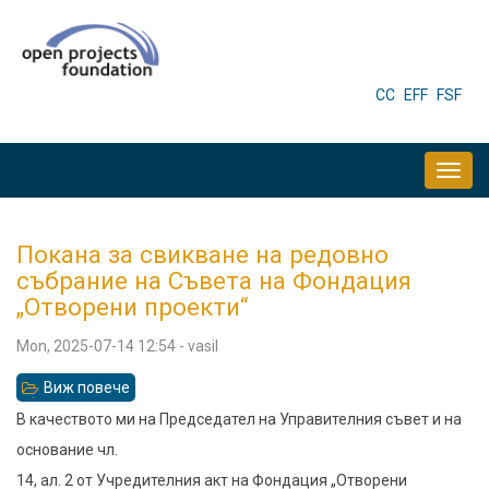
Skip
to
main
HEADER
CC
EFF
FSF
MENU
content
MAIN
NAVIGATION
Покана за свикване на редовно
събрание на Съвета на Фондация
„Отворени проекти“
Mon, 2025-07-14 12:54
-
vasil
Виж повече
относно
Покана
В качеството ми на Председател на Управителния съвет и на
за
основание чл.
свикване
14, ал. 2 от Учредителния акт на Фондация „Отворени