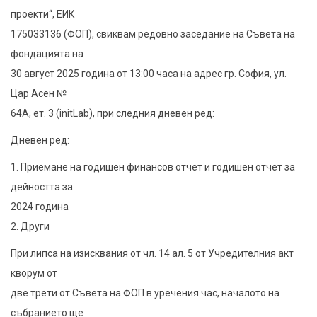
на
проекти“, ЕИК
редовно
175033136 (ФОП), свиквам редовно заседание на Съвета на
събрание
фондацията на
на
30 август 2025 година от 13:00 часа на адрес гр. София, ул.
Съвета
Цар Асен №
на
64А, ет. 3 (initLab), при следния дневен ред:
Фондация
Дневен ред:
„Отворени
1. Приемане на годишен финансов отчет и годишен отчет за
проекти“
дейността за
2024 година
2. Други
При липса на изисквания от чл. 14 ал. 5 от Учредителния акт
кворум от
две трети от Съвета на ФОП в уречения час, началото на
събранието ще