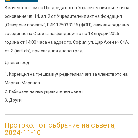
Покана
В качеството си на Председател на Управителния съвет и на
за
основание чл. 14, ал. 2 от Учредителния акт на Фондация
редовно
„Отворени проекти“, ЕИК 175033136 (ФОП), свиквам редовно
събрание
заседание на Съвета на фондацията на 18 януари 2025
на
година от 14:00 часа на адрес гр. София, ул. Цар Асен № 64А,
Съвета
ет. 3 (initLab), при следния дневен ред:
на
Дневен ред:
Фондация
1. Корекция на грешка в учредителния акт за членството на
Отворени
Мариян Маринов
Проекти
2. Избиране на нов управителен съвет
3. Други
Протокол от събрание на съвета,
2024-11-10