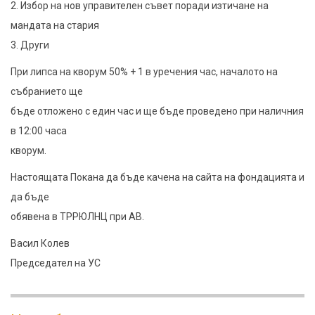
2. Избор на нов управителен съвет поради изтичане на
мандата на стария
3. Други
При липса на кворум 50% + 1 в уречения час, началото на
събранието ще
бъде отложено с един час и ще бъде проведено при наличния
в 12:00 часа
кворум.
Настоящата Покана да бъде качена на сайта на фондацията и
да бъде
обявена в ТРРЮЛНЦ при АВ.
Васил Колев
Председател на УС