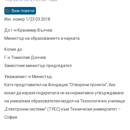
Виж повече
относно
Писмо
Изх. номер 1/23.03.2018
до
До г-н Красимир Вълчев
министъра
Министър на образованието и науката
на
Копие до:
образованието
Г-н Томислав Дончев
г-
Заместник министър-председател
н
Даниел
Уважаеми г-н Министър,
Вълчев
Като представител на Фондация “Отворени проекти”, бих
относно
искал да изразя подкрепата си за нормативно утвърждаване
ТУЕС
на уникалния образователен модел на Технологично училище
„Електронни системи“ (ТУЕС) към Технически университет –
София.