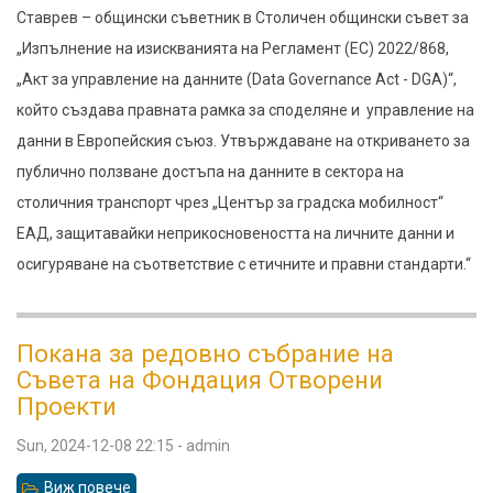
данни
Ставрев – общински съветник в Столичен общински съвет за
в
„Изпълнение на изискванията на Регламент (ЕС) 2022/868,
Центъра
„Акт за управление на данните (Data Governance Act - DGA)“,
за
който създава правната рамка за споделяне и управление на
градска
данни в Европейския съюз. Утвърждаване на откриването за
мобилност
публично ползване достъпа на данните в сектора на
столичния транспорт чрез „Център за градска мобилност“
ЕАД, защитавайки неприкосновеността на личните данни и
осигуряване на съответствие с етичните и правни стандарти.“
Покана за редовно събрание на
Съвета на Фондация Отворени
Проекти
Sun, 2024-12-08 22:15
-
admin
Виж повече
относно