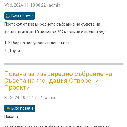
Wed, 2024-11-13 08:22
-
admin
Виж повече
относно
Протокол
Протокол от извънредното събрание на съвета на
от
фондацията на 10 ноември 2024 година с дневен ред:
събрание
1. Избор на нов управителен съвет
на
2. Други.
съвета,
2024-
11-
Покана за извънредно събрание на
Съвета на Фондация Отворени
10
Проекти
Fri, 2024-10-11 17:57
-
admin
Виж повече
относно
Покана
Покана
за