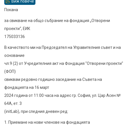
Виж повече
относно
Покана
Покана
за
за свикване на общо събрание на фондация „Отворени
годишно
проекти“, ЕИК
заседание
175033136
на
В качеството ми на Председател на Управителния съвет и на
Съвета
основание
на
чл.9 (2) от Учредителния акт на Фондация "Отворени проекти"
фондацията
(ФОП)
свиквам редовно годишно заседание на Съвета на
фондацията на 16 март
2024 година от 11:00 часа на адрес гр. София, ул. Цар Асен №
64А, ет. 3
(initLab), при следния дневен ред:
1. Приемане на нови членове на фондацията