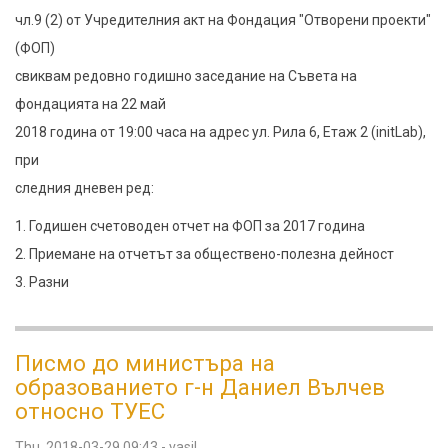
годишно
чл.9 (2) от Учредителния акт на Фондация "Отворени проекти"
заседание
(ФОП)
на
свиквам редовно годишно заседание на Съвета на
Съвета
фондацията на 22 май
на
2018 година от 19:00 часа на адрес ул. Рила 6, Етаж 2 (initLab),
фондацията
при
следния дневен ред:
1. Годишен счетоводен отчет на ФОП за 2017 година
2. Приемане на отчетът за обществено-полезна дейност
3. Разни
Писмо до министъра на
образованието г-н Даниел Вълчев
относно ТУЕС
Thu, 2018-03-29 09:43
-
vasil