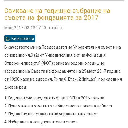
Свикване на годишно събрание на
съвета на фондацията за 2017
Mon, 2017-02-13 17:40
-
maniax
Виж повече
относно
Свикване
В качеството ми на Председател на Управителния съвет и на
на
основание чл.9 (2) от Учредителния акт на Фондация
годишно
Отворени проекти" (ФОП) свиквам редовно годишно
събрание
заседание на Съвета на фондацията на 25 март 2017 година
на
от 13:00 часа на адрес ул. Рила 6, Етаж 2 (initLab), при следния
съвета
дневен ред:
на
1. Годишен счетоводен отчет на ФОП за 2016 година
фондацията
2. Приемане на отчетът за обществено-полезна дейност
за
3. Подаване на оставката на управителния съвет
2017
4. Избиране на нов управителен съвет