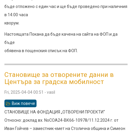
бъде отложено с един час и ще бъде проведено при наличния
в 14:00 часа
кворум.
Настоящата Покана да бъде качена на сайта на ФОП и да
бъде
обявена в пощенския списък на ФОП.
Становище за отворените данни в
Центъра за градска мобилност
Fri, 2025-04-04 00:51
-
vasil
Виж повече
относно
Становище
СТАНОВИЩЕ НА ФОНДАЦИЯ „ОТВОРЕНИ ПРОЕКТИ“
за
Относно: доклад вх. NoСОА24-ВК66-10978/11.12.2024 г. от
отворените
Иван Гойчев – заместник-кмет на Столична община и Симеон