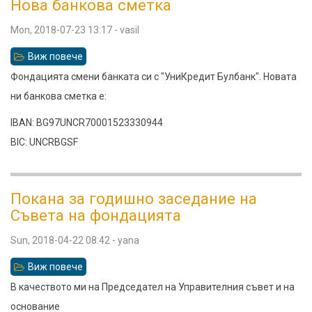
Нова банкова сметка
Mon, 2018-07-23 13:17
-
vasil
Виж повече
относно
Нова
Фондацията смени банката си с "УниКредит Булбанк". Новата
банкова
ни банкова сметка е:
сметка
IBAN: BG97UNCR70001523330944
BIC: UNCRBGSF
Покана за годишно заседание на
Съвета на фондацията
Sun, 2018-04-22 08:42
-
yana
Виж повече
относно
Покана
В качеството ми на Председател на Управителния съвет и на
за
основание