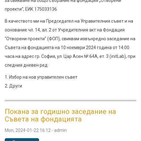
за свикване на общо събрание на фондация „Отворени
извънредно
проекти“, ЕИК 175033136
събрание
В качеството ми на Председател на Управителния съвет и на
на
основание чл. 14, ал. 2 от Учредителния акт на Фондация
Съвета
"Отворени проекти" (ФОП), свиквам извънредно заседание на
на
Съвета на фондацията на 10 ноември 2024 година от 14:00
Фондация
часа на адрес гр. София, ул. Цар Асен № 64А, ет. 3 (initLab), при
Отворени
следния дневен ред:
Проекти
1. Избор на нов управителен съвет
2. Други
Покана за годишно заседание на
Съвета на фондацията
Mon, 2024-01-22 16:12
-
admin