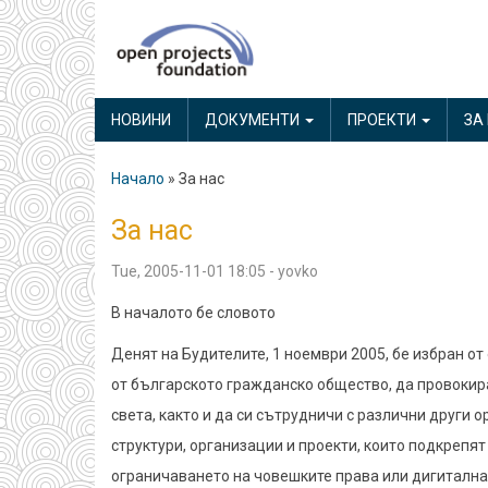
Skip
to
main
MAIN
content
НОВИНИ
ДОКУМЕНТИ
ПРОЕКТИ
ЗА
NAVIGATION
Начало
За нас
Breadcrumb
За нас
Tue, 2005-11-01 18:05
-
yovko
В началото бе словото
Денят на Будителите, 1 ноември 2005, бе избран о
от българското гражданско общество, да провокира
света, както и да си сътрудничи с различни други
структури, организации и проекти, които подкрепя
ограничаването на човешките права или дигитална