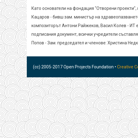
Като основатели на фондация "Отворени проекти", 
Кацаров - бивш зам. министър на здравеопазването
композиторът Антони Райжеков, Васил Колев - ИТ е
подписания документ, всички учредители съставляв
Попов - Зам. председател и членове: Христина Нед
(cc) 2005-2017 Open Projects Foundation •
Creative 