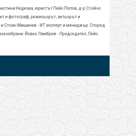
ристина Недкова, юристът Пейо Попов, д-р Стойчо
кт и фотограф, режисьорът, актьорът и
, и Стоян Мишинев - ИТ експерт и мениджър. Според
ха избрани: Йовко Ламбрев - Председател, Пейо