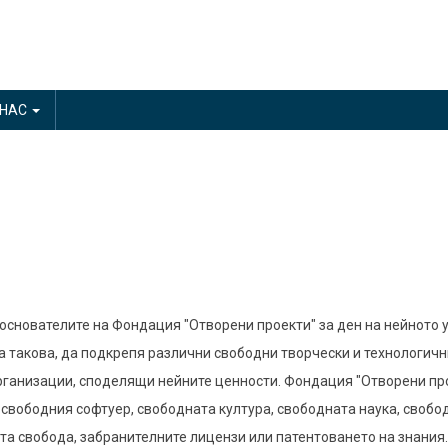
 НАС
т основателите на Фондация "Отворени проекти" за ден на нейното 
 такова, да подкрепя различни свободни творчески и технологичн
 организации, споделящи нейните ценности. Фондация "Отворени пр
т свободния софтуер, свободната култура, свободната наука, свобо
та свобода, забранителните лицензи или патентоването на знания.