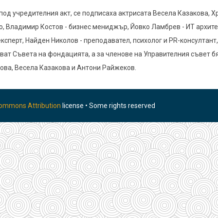
под учредителния акт, се подписаха актрисата Весела Казакова, Х
, Владимир Костов - бизнес мениджър, Йовко Ламбрев - ИТ архите
ксперт, Найден Николов - преподавател, психолог и PR-консултант
ат Съвета на фондацията, а за членове на Управителния съвет бя
кова, Весела Казакова и Антони Райжеков.
Commons Attribution
license • Some rights reserved