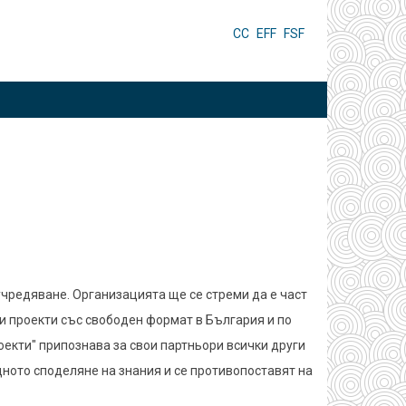
HEADER
CC
EFF
FSF
MENU
учредяване. Организацията ще се стреми да е част
и проекти със свободен формат в България и по
оекти" припознава за свои партньори всички други
дното споделяне на знания и се противопоставят на