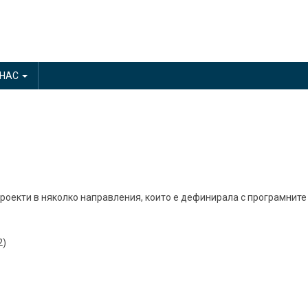
 НАС
оекти в няколко направления, които е дефинирала с програмните 
2)