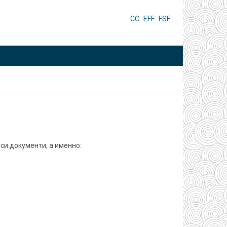
HEADER
CC
EFF
FSF
MENU
си документи, а именно: