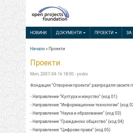
Skip
to
main
MAIN
content
НОВИНИ
ДОКУМЕНТИ
ПРОЕКТИ
ЗА
NAVIGATION
Начало
Проекти
Breadcrumb
Проекти
Mon, 2007-04-16 18:00
-
yovko
Фондация "Отворени проекти" разпределя своите пр
- Направление "Култура и изкуство" (код 01)
- Направление "Информационни технологии" (код 0
- Направление "Наука и образование" (код 03)
- Направление "Гражданско общество" (код 04)
- Направление "Цифрови права" (код 05)