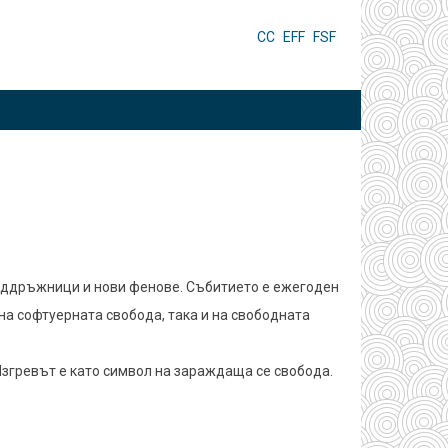
HEADER
CC
EFF
FSF
MENU
 поддръжници и нови фенове. Събитието е ежегоден
на софтуерната свобода, така и на свободната
Изгревът е като символ на зараждаща се свобода.