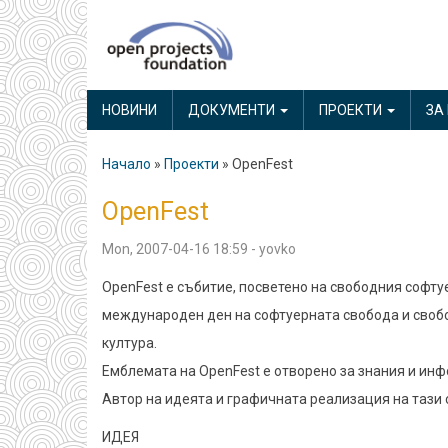
Skip
to
main
MAIN
content
НОВИНИ
ДОКУМЕНТИ
ПРОЕКТИ
ЗА
NAVIGATION
Начало
Проекти
OpenFest
Breadcrumb
OpenFest
Mon, 2007-04-16 18:59
-
yovko
OpenFest e събитие, посветено на свободния софту
международен ден на софтуерната свобода и свобод
култура.
Емблемата на OpenFest е отворено за знания и инф
Автор на идеята и графичната реализация на тази
ИДЕЯ