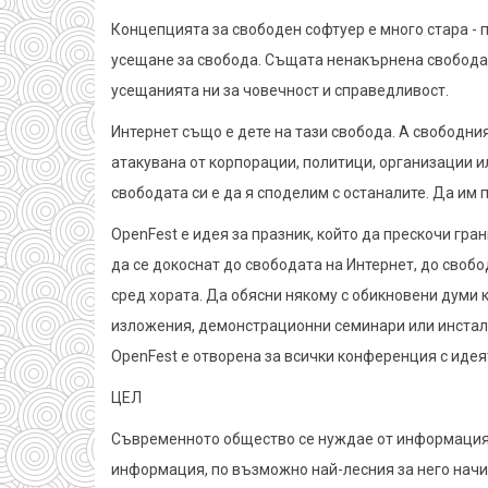
Концепцията за свободен софтуер е много стара - п
усещане за свобода. Същата ненакърнена свобода, с
усещанията ни за човечност и справедливост.
Интернет също е дете на тази свобода. А свободни
атакувана от корпорации, политици, организации и
свободата си е да я споделим с останалите. Да им 
OpenFest e идея за празник, който да прескочи гра
да се докоснат до свободата на Интернет, до свобод
сред хората. Да обясни някому с обикновени думи 
изложения, демонстрационни семинари или инста
OpenFest е отворена за всички конференция с идея
ЦЕЛ
Съвременното общество се нуждае от информация, р
информация, по възможно най-лесния за него начи