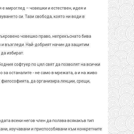
я е мироглед – човешки и естествен, идея и
уването си. Тази свобода, която ни води в
 съкровено човешко право, непрекъснато бива
ал и възгледи. Най-добрият начин да защитим
 да избират.
бодния софтуер по цял свят да позволят на всички
о за останалите - не само в мрежата, а и на живо
и философията, да организира лекции, срещи,
дата всеки негов член да ползва всякакъв тип
вани, изучавани и приспособявани към конкретните