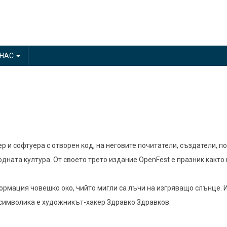
 НАС
ер и софтуера с отворен код, на неговите почитатели, създатели,
ната култура. От своето трето издание OpenFest е празник както 
ормация човешко око, чийто мигли са лъчи на изгряващо слънце. 
 символика е художникът-хакер Здравко Здравков.