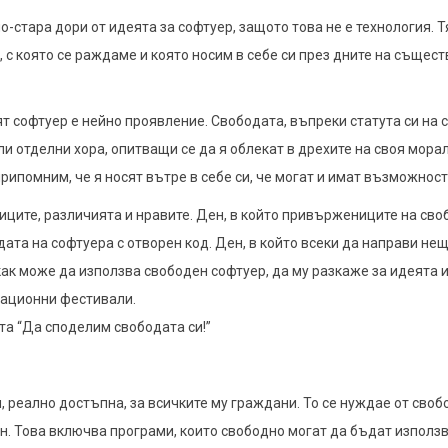
о-стара дори от идеята за софтуер, защото това не е технология. Т
 която се раждаме и която носим в себе си през дните на съществ
ят софтуер е нейно проявление. Свободата, въпреки статута си на
ли отделни хора, опитващи се дa я облекат в дрехите на своя мор
припомним, че я носят вътре в себе си, че могат и имат възможност
ниците, различията и нравите. Ден, в който привържениците на сво
ата на софтуера с отворен код. Ден, в който всеки да направи нещ
как може да използва свободен софтуер, да му разкаже за идеята 
лационни фестивали.
та “Да споделим свободата си!”
еално достъпна, за всичките му граждани. То се нуждае от свобо
н. Това включва програми, които свободно могат да бъдат използ