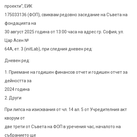
на
проекти“, ЕИК
редовно
175033136 (ФОП), свиквам редовно заседание на Съвета на
събрание
фондацията на
на
30 август 2025 година от 13:00 часа на адрес гр. София, ул.
Съвета
Цар Асен №
на
64А, ет. 3 (initLab), при следния дневен ред:
Фондация
Дневен ред:
„Отворени
1. Приемане на годишен финансов отчет и годишен отчет за
проекти“
дейността за
2024 година
2. Други
При липса на изисквания от чл. 14 ал. 5 от Учредителния акт
кворум от
две трети от Съвета на ФОП в уречения час, началото на
събранието ще