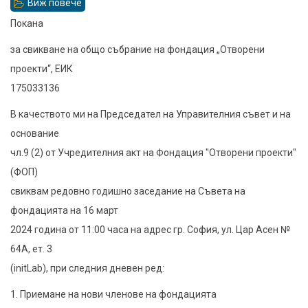
Виж повече
относно
Покана
Покана
за
за свикване на общо събрание на фондация „Отворени
годишно
проекти“, ЕИК
заседание
175033136
на
В качеството ми на Председател на Управителния съвет и на
Съвета
основание
на
чл.9 (2) от Учредителния акт на Фондация "Отворени проекти"
фондацията
(ФОП)
свиквам редовно годишно заседание на Съвета на
фондацията на 16 март
2024 година от 11:00 часа на адрес гр. София, ул. Цар Асен №
64А, ет. 3
(initLab), при следния дневен ред:
1. Приемане на нови членове на фондацията