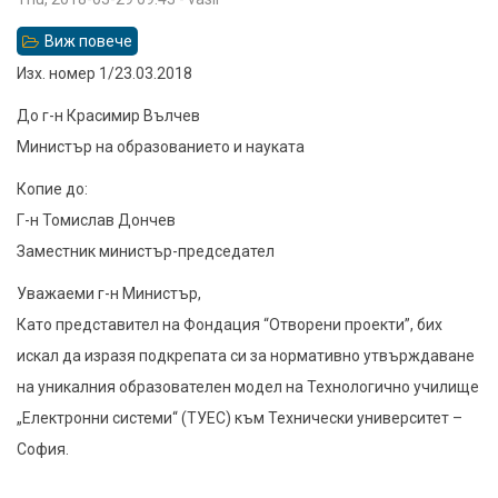
Виж повече
относно
Писмо
Изх. номер 1/23.03.2018
до
До г-н Красимир Вълчев
министъра
Министър на образованието и науката
на
Копие до:
образованието
Г-н Томислав Дончев
г-
Заместник министър-председател
н
Даниел
Уважаеми г-н Министър,
Вълчев
Като представител на Фондация “Отворени проекти”, бих
относно
искал да изразя подкрепата си за нормативно утвърждаване
ТУЕС
на уникалния образователен модел на Технологично училище
„Електронни системи“ (ТУЕС) към Технически университет –
София.