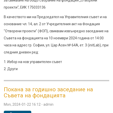
за свикване на общо събрание на фондация „Отворени
извънредно
проекти“, ЕИК 175033136
събрание
В качеството ми на Председател на Управителния съвет и на
на
основание чл. 14, ал. 2 от Учредителния акт на Фондация
Съвета
"Отворени проекти" (ФОП), свиквам извънредно заседание на
на
Съвета на фондацията на 10 ноември 2024 година от 14:00
Фондация
часа на адрес гр. София, ул. Цар Асен № 64А, ет. 3 (initLab), при
Отворени
следния дневен ред:
Проекти
1. Избор на нов управителен съвет
2. Други
Покана за годишно заседание на
Съвета на фондацията
Mon, 2024-01-22 16:12
-
admin