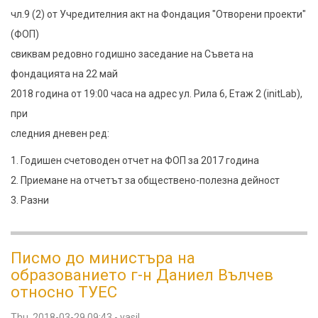
годишно
чл.9 (2) от Учредителния акт на Фондация "Отворени проекти"
заседание
(ФОП)
на
свиквам редовно годишно заседание на Съвета на
Съвета
фондацията на 22 май
на
2018 година от 19:00 часа на адрес ул. Рила 6, Етаж 2 (initLab),
фондацията
при
следния дневен ред:
1. Годишен счетоводен отчет на ФОП за 2017 година
2. Приемане на отчетът за обществено-полезна дейност
3. Разни
Писмо до министъра на
образованието г-н Даниел Вълчев
относно ТУЕС
Thu, 2018-03-29 09:43
-
vasil