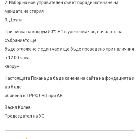
2. Избор на нов управителен съвет поради изтичане на
мандата на стария
3. Други
При липса на кворум 50% + 1 в уречения час, началото на
събранието ще
бъде отложено с един час и ще бъде проведено при наличния
в 12:00 часа
кворум.
Настоящата Покана да бъде качена на сайта на фондацията и
да бъде
обявена в ТРРЮЛНЦ при АВ.
Васил Колев
Председател на УС