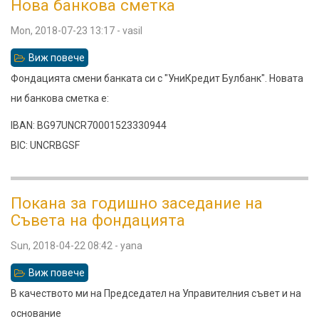
Нова банкова сметка
Mon, 2018-07-23 13:17
-
vasil
Виж повече
относно
Нова
Фондацията смени банката си с "УниКредит Булбанк". Новата
банкова
ни банкова сметка е:
сметка
IBAN: BG97UNCR70001523330944
BIC: UNCRBGSF
Покана за годишно заседание на
Съвета на фондацията
Sun, 2018-04-22 08:42
-
yana
Виж повече
относно
Покана
В качеството ми на Председател на Управителния съвет и на
за
основание