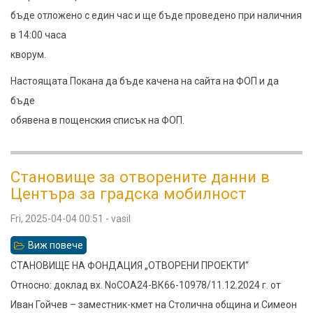
бъде отложено с един час и ще бъде проведено при наличния
в 14:00 часа
кворум.
Настоящата Покана да бъде качена на сайта на ФОП и да
бъде
обявена в пощенския списък на ФОП.
Становище за отворените данни в
Центъра за градска мобилност
Fri, 2025-04-04 00:51
-
vasil
Виж повече
относно
Становище
СТАНОВИЩЕ НА ФОНДАЦИЯ „ОТВОРЕНИ ПРОЕКТИ“
за
Относно: доклад вх. NoСОА24-ВК66-10978/11.12.2024 г. от
отворените
Иван Гойчев – заместник-кмет на Столична община и Симеон