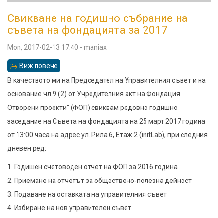
Свикване на годишно събрание на
съвета на фондацията за 2017
Mon, 2017-02-13 17:40
-
maniax
Виж повече
относно
Свикване
В качеството ми на Председател на Управителния съвет и на
на
основание чл.9 (2) от Учредителния акт на Фондация
годишно
Отворени проекти" (ФОП) свиквам редовно годишно
събрание
заседание на Съвета на фондацията на 25 март 2017 година
на
от 13:00 часа на адрес ул. Рила 6, Етаж 2 (initLab), при следния
съвета
дневен ред:
на
1. Годишен счетоводен отчет на ФОП за 2016 година
фондацията
2. Приемане на отчетът за обществено-полезна дейност
за
3. Подаване на оставката на управителния съвет
2017
4. Избиране на нов управителен съвет