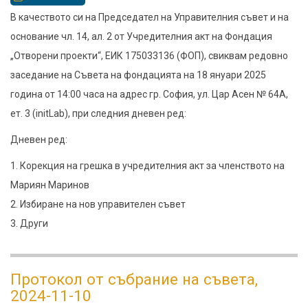
Покана
В качеството си на Председател на Управителния съвет и на
за
основание чл. 14, ал. 2 от Учредителния акт на Фондация
редовно
„Отворени проекти“, ЕИК 175033136 (ФОП), свиквам редовно
събрание
заседание на Съвета на фондацията на 18 януари 2025
на
година от 14:00 часа на адрес гр. София, ул. Цар Асен № 64А,
Съвета
ет. 3 (initLab), при следния дневен ред:
на
Дневен ред:
Фондация
1. Корекция на грешка в учредителния акт за членството на
Отворени
Мариян Маринов
Проекти
2. Избиране на нов управителен съвет
3. Други
Протокол от събрание на съвета,
2024-11-10