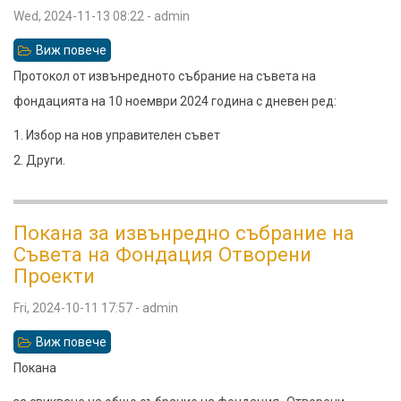
Wed, 2024-11-13 08:22
-
admin
Виж повече
относно
Протокол
Протокол от извънредното събрание на съвета на
от
фондацията на 10 ноември 2024 година с дневен ред:
събрание
1. Избор на нов управителен съвет
на
2. Други.
съвета,
2024-
11-
Покана за извънредно събрание на
Съвета на Фондация Отворени
10
Проекти
Fri, 2024-10-11 17:57
-
admin
Виж повече
относно
Покана
Покана
за