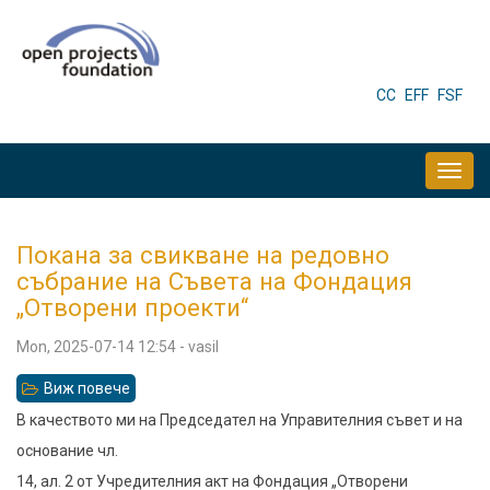
Skip
to
main
HEADER
CC
EFF
FSF
MENU
content
MAIN
NAVIGATION
Покана за свикване на редовно
събрание на Съвета на Фондация
„Отворени проекти“
Mon, 2025-07-14 12:54
-
vasil
Виж повече
относно
Покана
В качеството ми на Председател на Управителния съвет и на
за
основание чл.
свикване
14, ал. 2 от Учредителния акт на Фондация „Отворени