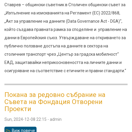
данни
Ставрев – общински съветник в Столичен общински съвет за
в
„Изпълнение на изискванията на Регламент (ЕС) 2022/868,
Центъра
„Акт за управление на данните (Data Governance Act - DGA)“,
за
който създава правната рамка за споделяне и управление на
градска
данни в Европейския съюз. Утвърждаване на откриването за
мобилност
публично ползване достъпа на данните в сектора на
столичния транспорт чрез „Център за градска мобилност“
ЕАД, защитавайки неприкосновеността на личните данни и
осигуряване на съответствие с етичните и правни стандарти.“
Покана за редовно събрание на
Съвета на Фондация Отворени
Проекти
Sun, 2024-12-08 22:15
-
admin
Виж повече
относно