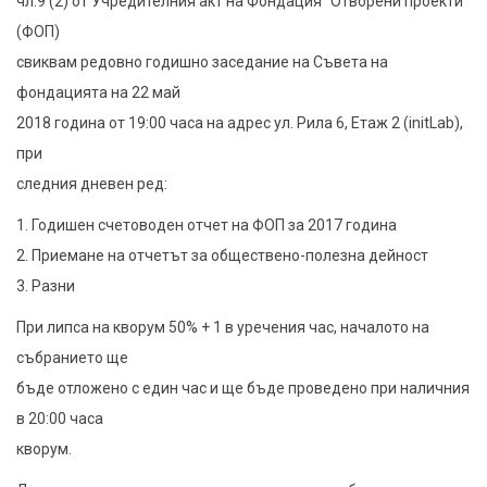
чл.9 (2) от Учредителния акт на Фондация "Отворени проекти"
(ФОП)
свиквам редовно годишно заседание на Съвета на
фондацията на 22 май
2018 година от 19:00 часа на адрес ул. Рила 6, Етаж 2 (initLab),
при
следния дневен ред:
1. Годишен счетоводен отчет на ФОП за 2017 година
2. Приемане на отчетът за обществено-полезна дейност
3. Разни
При липса на кворум 50% + 1 в уречения час, началото на
събранието ще
бъде отложено с един час и ще бъде проведено при наличния
в 20:00 часа
кворум.