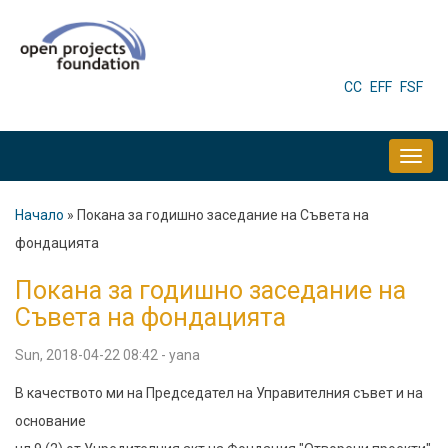
Skip
to
main
HEADER
CC
EFF
FSF
MENU
content
MAIN
NAVIGATION
Начало
Покана за годишно заседание на Съвета на
Breadcrumb
фондацията
Покана за годишно заседание на
Съвета на фондацията
Sun, 2018-04-22 08:42
-
yana
В качеството ми на Председател на Управителния съвет и на
основание