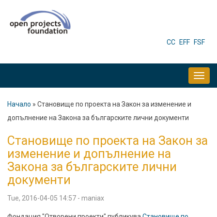
Skip
to
main
HEADER
CC
EFF
FSF
MENU
content
MAIN
NAVIGATION
Начало
Становище по проекта на Закон за изменение и
Breadcrumb
допълнение на Закона за българските лични документи
Становище по проекта на Закон за
изменение и допълнение на
Закона за българските лични
документи
Tue, 2016-04-05 14:57
-
maniax
Фондация "Отворени проекти" публикува
Становище по